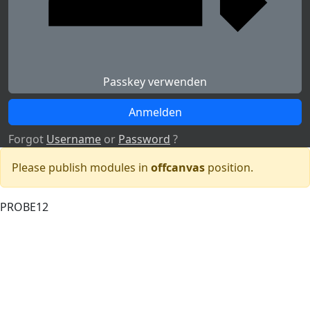
Passkey verwenden
Forgot
Username
or
Password
?
Please publish modules in
offcanvas
position.